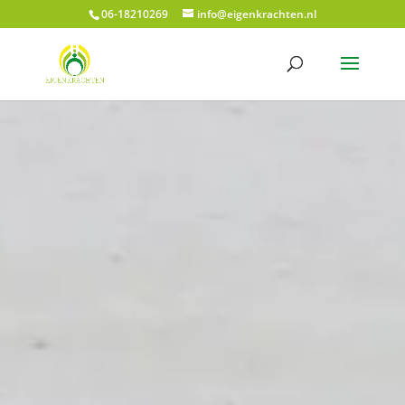
06-18210269
info@eigenkrachten.nl